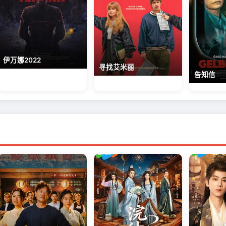
伊万娜2022
寻找艾米丽
告知信