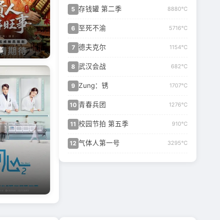
存钱罐 第二季
5
8880℃
至死不渝
6
5716℃
德夫克尔
7
1154℃
事
武汉会战
8
682℃
Zung：锈
9
1707℃
青春兵团
10
1276℃
校园节拍 第五季
11
910℃
气体人第一号
12
3295℃