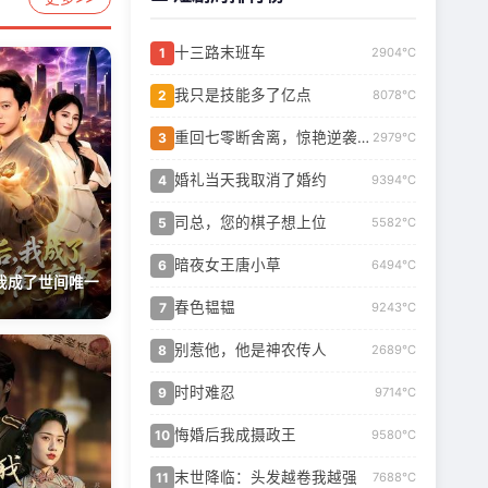
十三路末班车
1
2904℃
我只是技能多了亿点
2
8078℃
重回七零断舍离，惊艳逆袭当首富
3
2979℃
婚礼当天我取消了婚约
4
9394℃
司总，您的棋子想上位
5
5582℃
暗夜女王唐小草
6
6494℃
我成了世间唯一
春色韫韫
7
9243℃
别惹他，他是神农传人
8
2689℃
时时难忍
9
9714℃
悔婚后我成摄政王
10
9580℃
末世降临：头发越卷我越强
11
7688℃