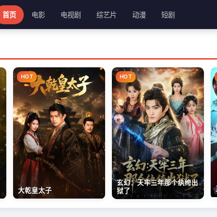
首页
电影
电视剧
综艺片
动漫
短剧
HOT
HOT
玄幻：天牢三年那个纨绔出
大乾皇太子
狱了