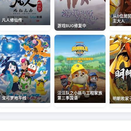
从0位居
凡人修仙传
主大人
游戏BUG修复中
汪汪队之小砾与工程家族
宝可梦地平线
第三季国语
明朝败家