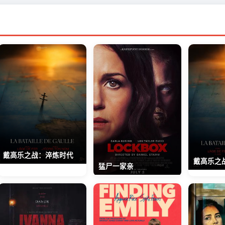
戴高乐之战：淬炼时代
戴高乐之
猛尸一家亲