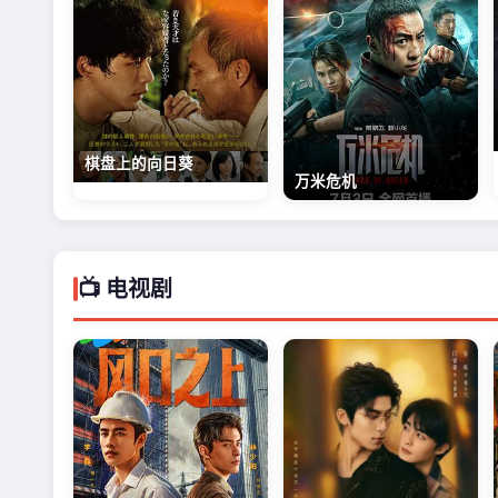
棋盘上的向日葵
万米危机
📺 电视剧