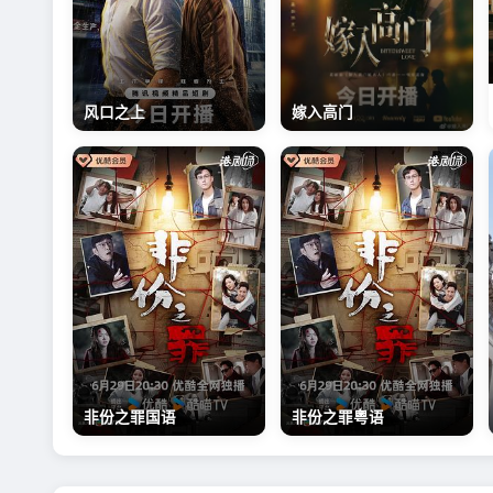
嫁入高门
风口之上
非份之罪国语
非份之罪粤语