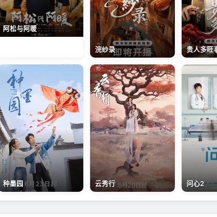
阿松与阿暖
贵人多旺
浣纱录
种墨园
云秀行
问心2