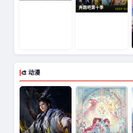
奔跑吧第十季
🎨 动漫