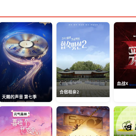
血战X
合宿相亲2
天赐的声音 第七季
费观看
VIP资源