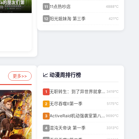
Ta的朋友们第
11点热吵店
11
4888℃
阳光姐妹淘 第三季
12
421℃
📈 动漫周排行榜
更多>>
无职转生：到了异世界就拿出真本事 第三季
1
3419℃
无尽吞噬II第一季
2
5175℃
ActiveRaid机动强袭室第八组第二季
3
9690℃
混沌天帝诀 第一季
4
3313℃