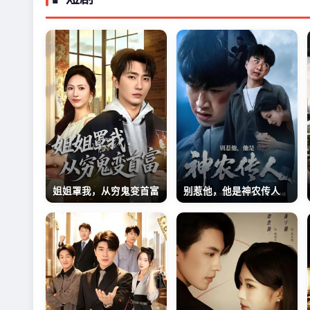
别惹他，他是神农传人
姐姐罩我，从穷鬼变首富