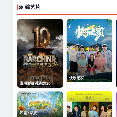
🎤 综艺片
快乐老家
说唱巅峰对决2026
高清
免
短剧X家族