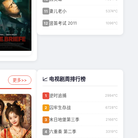
妻儿老小
11
5374℃
竖笛考试 2011
12
1096℃
📈 电视剧周排行榜
更多>>
逆时追捕
1
2994℃
囚牢生存战
2
6728℃
末日地堡第三季
3
2166℃
六重奏 第二季
4
3319℃