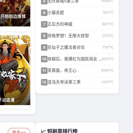
无尽吞噬II第三季
5
4068℃
小猫吉妮
6
1651℃
民开始的边境领
正后方的神威
7
8871℃
班格梦想！无限大缪型
8
2153℃
花仙子之魔法香对论
9
7167℃
穿越后，我爆红为国民闺女 第二季
10
8531℃
芙蓉面，帝王心
11
6085℃
混沌天帝诀第三季
12
2437℃
子动态漫
📈 短剧周排行榜
更多>>