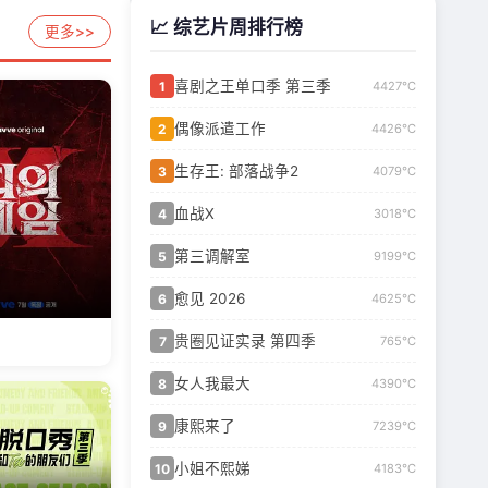
📈 综艺片周排行榜
更多>>
喜剧之王单口季 第三季
1
4427℃
偶像派遣工作
2
4426℃
生存王: 部落战争2
3
4079℃
血战X
4
3018℃
第三调解室
5
9199℃
愈见 2026
6
4625℃
贵圈见证实录 第四季
7
765℃
女人我最大
8
4390℃
康熙来了
9
7239℃
小姐不熙娣
10
4183℃