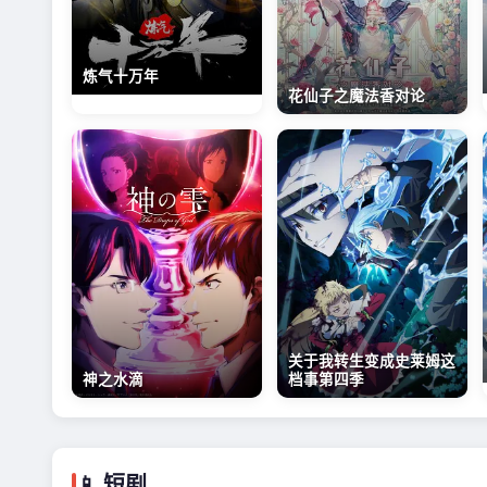
炼气十万年
花仙子之魔法香对论
关于我转生变成史莱姆这
神之水滴
档事第四季
📱 短剧