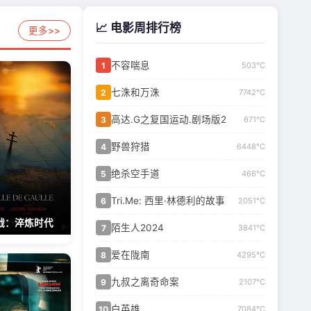
📈 电影周排行榜
更多>>
不容喘息
1
503℃
七洙和万洙
2
7742℃
高达.G之复国运动.剧场版2
3
671℃
野兽狩猎
4
6448℃
绝杀空手道
5
466℃
Tri.Me: 西里·林德利的故事
6
2051℃
战：淬炼时代
陌生人2024
7
3841℃
爱在陇南
8
4295℃
九叔之离奇命案
9
2107℃
白英雄
10
7084℃