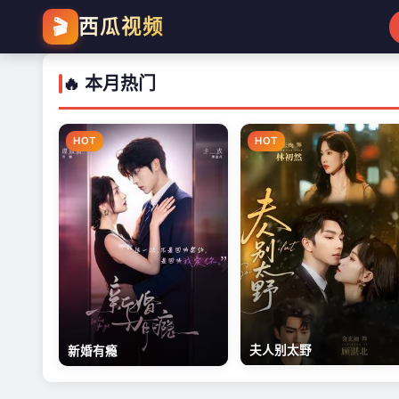
西瓜视频
🎬
🔥 本月热门
HOT
HOT
夫人别太野
新婚有瘾